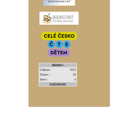
Návštěv :
Celkem :
3552
Týden :
20
Dnes :
4
podrobnosti