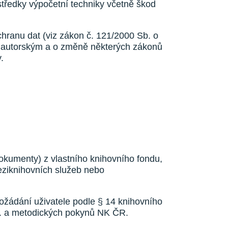
tředky výpočetní techniky včetně škod
chranu dat (viz zákon č. 121/2000 Sb. o
m autorským a o změně některých zákonů
.
okumenty) z vlastního knihovního fondu,
eziknihovních služeb nebo
ožádání uživatele podle § 14 knihovního
Sb. a metodických pokynů NK ČR.