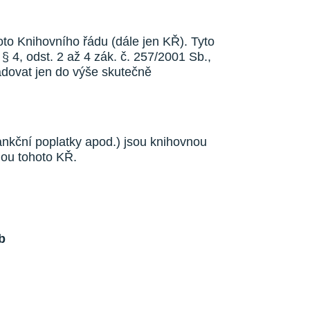
oto Knihovního řádu (dále jen KŘ). Tyto
 4, odst. 2 až 4 zák. č. 257/2001 Sb.,
dovat jen do výše skutečně
ankční poplatky apod.) jsou knihovnou
hou tohoto KŘ.
eb