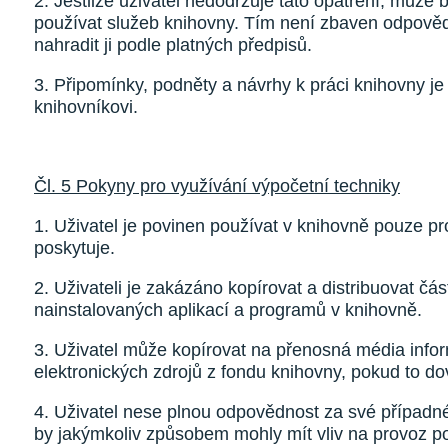
2. Jestliže uživatel nedodržuje tato opatření, může
používat služeb knihovny. Tím není zbaven odpově
nahradit ji podle platných předpisů.
3. Připomínky, podněty a návrhy k práci knihovny 
knihovníkovi.
Čl. 5 Pokyny pro využívání výpočetní techniky
1. Uživatel je povinen používat v knihovně pouze 
poskytuje.
2. Uživateli je zakázáno kopírovat a distribuovat č
nainstalovaných aplikací a programů v knihovně.
3. Uživatel může kopírovat na přenosná média infor
elektronických zdrojů z fondu knihovny, pokud to do
4. Uživatel nese plnou odpovědnost za své případné
by jakýmkoliv způsobem mohly mít vliv na provoz po