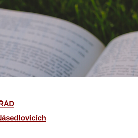
 ŘÁD
Násedlovicích