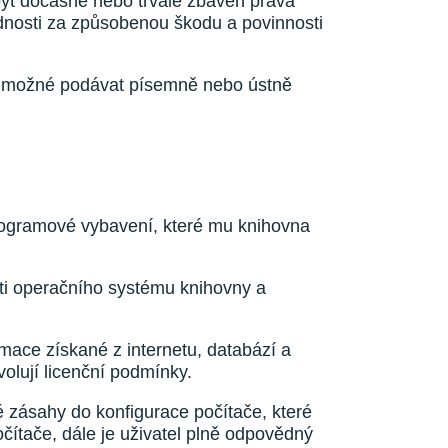
 být dočasně nebo trvale zbaven práva
dnosti za způsobenou škodu a povinnosti
je možné podávat písemně nebo ústně
programové vybavení, které mu knihovna
ásti operačního systému knihovny a
mace získané z internetu, databází a
volují licenční podmínky.
 zásahy do konfigurace počítače, které
čítače, dále je uživatel plně odpovědný