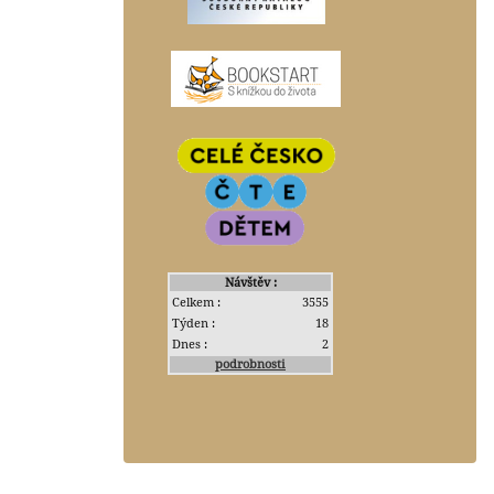
Návštěv :
Celkem :
3555
Týden :
18
Dnes :
2
podrobnosti