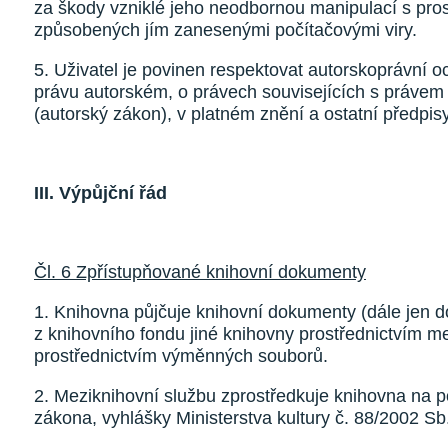
za škody vzniklé jeho neodbornou manipulací s pros
způsobených jím zanesenými počítačovými viry.
5. Uživatel je povinen respektovat autorskoprávní o
právu autorském, o právech souvisejících s práve
(autorský zákon), v platném znění a ostatní předpisy
III. Výpůjční řád
Čl. 6 Zpřístupňované knihovní dokumenty
1. Knihovna půjčuje knihovní dokumenty (dále jen d
z knihovního fondu jiné knihovny prostřednictvím m
prostřednictvím výměnných souborů.
2. Meziknihovní službu zprostředkuje knihovna na p
zákona, vyhlášky Ministerstva kultury č. 88/2002 