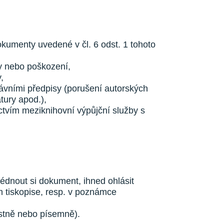
okumenty uvedené v čl. 6 odst. 1 tohoto
ty nebo poškození,
,
rávními předpisy (porušení autorských
atury apod.),
ictvím meziknihovní výpůjční služby s
.
lédnout si dokument, ihned ohlásit
m tiskopise, resp. v poznámce
stně nebo písemně).