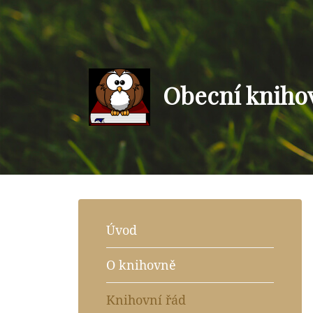
Obecní kniho
Úvod
O knihovně
Knihovní řád