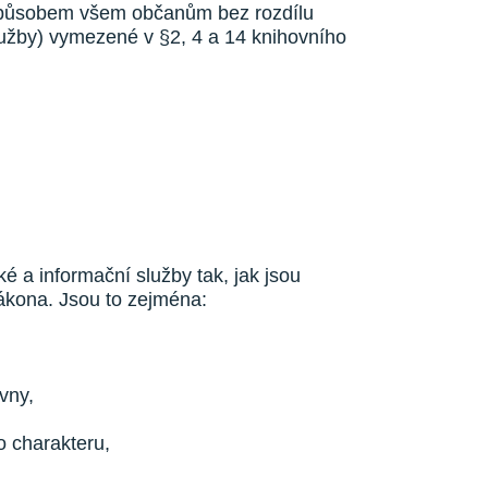
 způsobem všem občanům bez rozdílu
služby) vymezené v §2, 4 a 14 knihovního
é a informační služby tak, jak jsou
ákona. Jsou to zejména:
vny,
ho charakteru,