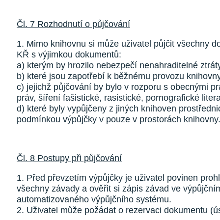
Čl. 7 Rozhodnutí o půjčování
1. Mimo knihovnu si může uživatel půjčit všechny d
KŘ s výjimkou dokumentů:
a) kterým by hrozilo nebezpečí nenahraditelné ztrá
b) které jsou zapotřebí k běžnému provozu knihovny
c) jejichž půjčování by bylo v rozporu s obecnými p
práv, šíření fašistické, rasistické, pornografické liter
d) které byly vypůjčeny z jiných knihoven prostředn
podmínkou výpůjčky v pouze v prostorách knihovny
Čl. 8 Postupy při půjčování
1. Před převzetím výpůjčky je uživatel povinen proh
všechny závady a ověřit si zápis závad ve výpůjční
automatizovaného výpůjčního systému.
2. Uživatel může požádat o rezervaci dokumentu (ú