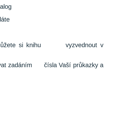
talog
dáte
ář můžete si knihu vyzvednout v
vovat zadáním čísla Vaší průkazky a