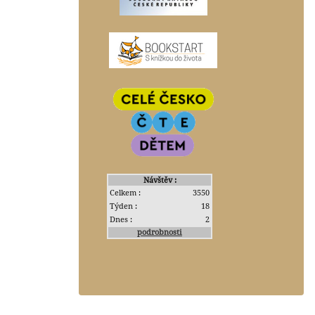
Návštěv :
Celkem :
3550
Týden :
18
Dnes :
2
podrobnosti