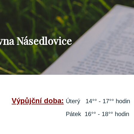
vna Násedlovice
Výpůjční doba
:
Úterý 14°° - 17°° hodin
Pátek 16°° - 18°° hodin