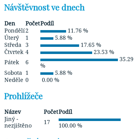
Návštěvnost ve dnech
Den
Počet
Podíl
Pondělí
2
11.76 %
Úterý
1
5.88 %
Středa
3
17.65 %
Čtvrtek
4
23.53 %
35.29
Pátek
6
%
Sobota
1
5.88 %
Neděle
0
0.00 %
Prohlížeče
Název
Počet
Podíl
Jiný -
17
nezjištěno
100.00 %