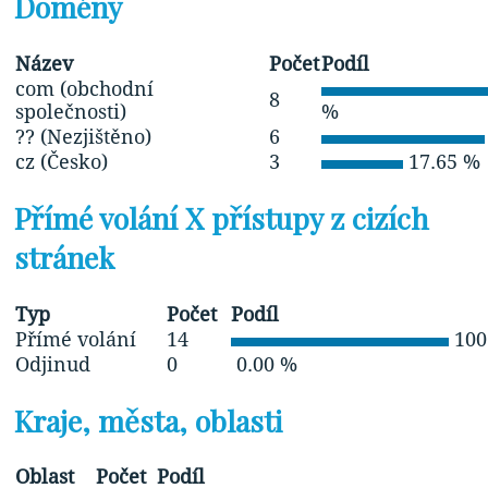
Domény
Název
Počet
Podíl
com (obchodní
8
společnosti)
%
?? (Nezjištěno)
6
cz (Česko)
3
17.65 %
Přímé volání X přístupy z cizích
stránek
Typ
Počet
Podíl
Přímé volání
14
100
Odjinud
0
0.00 %
Kraje, města, oblasti
Oblast
Počet
Podíl