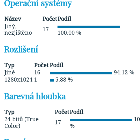
Operační systémy
Název
Počet
Podíl
Jiný,
17
nezjištěno
100.00 %
Rozlišení
Typ
Počet
Podíl
Jiné
16
94.12 %
1280x1024
1
5.88 %
Barevná hloubka
Typ
Počet
Podíl
24 bitů (True
10
17
Color)
%